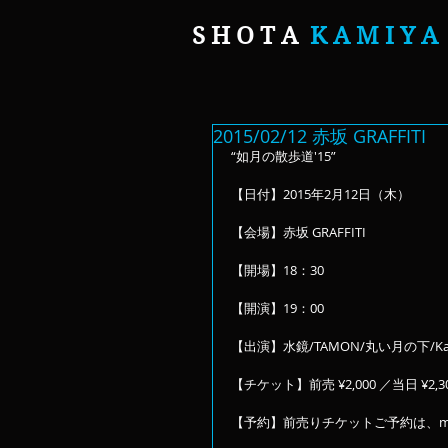
S H O T A
K A M I Y A
2015/02/12 赤坂 GRAFFITI
“如月の散歩道'15”
【日付】2015年2月12日（木）
【会場】赤坂 GRAFFITI
【開場】18：30
【開演】19：00
【出演】水鏡/TAMON/丸い月の下/Ka
【チケット】前売 ¥2,000 ／当日 ¥2,30
【予約】前売りチケットご予約は、mikaga