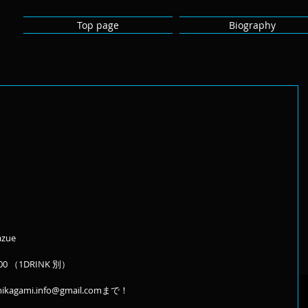
Top page
Biography
zue
0 （1DRINK 別）
mi.info@gmail.comまで！