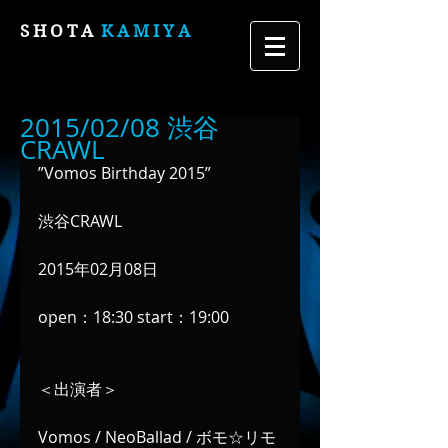
S H O T A
K A M I Y A
2015/02/08 渋谷
CRAWL
”Vomos Birthday 2015”
渋谷CRAWL
2015年02月08日
open：18:30 start：19:00
＜出演者＞
Vomos / NeoBallad / ボモ☆リモ