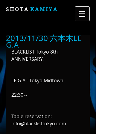
S H O T A
K A M I Y A
2013/11/30 六本木LE
G.A
BLACKLIST Tokyo 8th 
ANNIVERSARY.
LE G.A - Tokyo Midtown
22:30～
Table reservation: 
info@blacklisttokyo.com